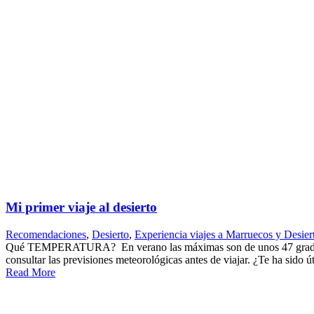
Mi primer viaje al desierto
Recomendaciones
,
Desierto
,
Experiencia viajes a Marruecos y Desier
Qué TEMPERATURA? En verano las máximas son de unos 47 grados y m
consultar las previsiones meteorológicas antes de viajar. ¿Te ha sido ú
Read More