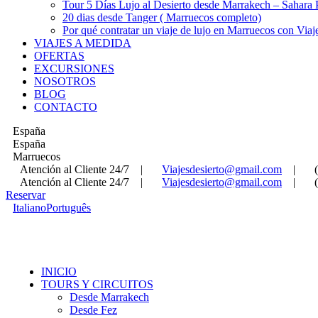
Tour 5 Días Lujo al Desierto desde Marrakech – Sahara
20 dias desde Tanger ( Marruecos completo)
Por qué contratar un viaje de lujo en Marruecos con Viaj
VIAJES A MEDIDA
OFERTAS
EXCURSIONES
NOSOTROS
BLOG
CONTACTO
España
España
Marruecos
Atención al Cliente 24/7
|
Viajesdesierto@gmail.com
|
Atención al Cliente 24/7
|
Viajesdesierto@gmail.com
|
Reservar
Italiano
Português
INICIO
TOURS Y CIRCUITOS
Desde Marrakech
Desde Fez