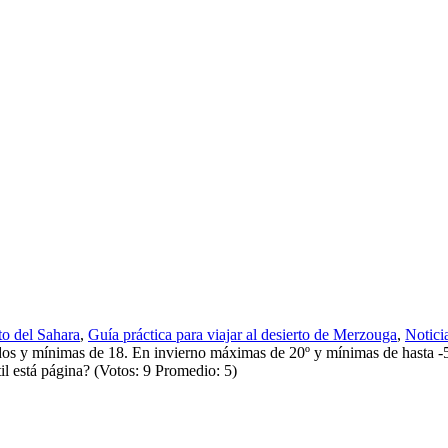
to del Sahara
,
Guía práctica para viajar al desierto de Merzouga
,
Notici
ínimas de 18. En invierno máximas de 20º y mínimas de hasta -5 gr
til está página? (Votos: 9 Promedio: 5)