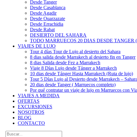
Desde Tanger
Desde Casablanca
Desde Agadir
Desde Ouarzazate
Desde Errachidia
Desde Rabat
DESIERTO DEL SAHARA
TODO MARRUECOS 20 DIAS DESDE TANGER (
VIAJES DE LUJO
Tour 4 días Tour de Lujo al desierto del Sahara
8 dias salida desde Marrakech al desierto fin en Tanger
8 dias Salida desde Fez a Marrakech
Viaje 8 Días Lujo desde Tánger a Marrakech
10 dias desde Tánger Hasta Marrakech (Ruta de lujo)
Tour 5 Días Lujo al Desierto desde Marrakech – Saha
20 dias desde Tanger ( Marruecos completo)
Por qué contratar un viaje de lujo en Marruecos con Via
VIAJES A MEDIDA
OFERTAS
EXCURSIONES
NOSOTROS
BLOG
CONTACTO