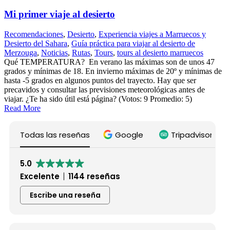
Mi primer viaje al desierto
Recomendaciones
,
Desierto
,
Experiencia viajes a Marruecos y
Desierto del Sahara
,
Guía práctica para viajar al desierto de
Merzouga
,
Noticias
,
Rutas
,
Tours
,
tours al desierto marruecos
Qué TEMPERATURA? En verano las máximas son de unos 47
grados y mínimas de 18. En invierno máximas de 20º y mínimas de
hasta -5 grados en algunos puntos del trayecto. Hay que ser
precavidos y consultar las previsiones meteorológicas antes de
viajar. ¿Te ha sido útil está página? (Votos: 9 Promedio: 5)
Read More
Todas las reseñas
Google
Tripadvisor
5.0
Excelente
1144 reseñas
Escribe una reseña