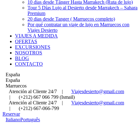
10 dias desde Tánger Hasta Marrakech (Ruta de lujo)
Tour 5 Días Lujo al Desierto desde Marrakech – Sahara
Premium
20 dias desde Tanger ( Marruecos completo)
Por qué contratar un viaje de lujo en Marruecos con
Viajes Desierto
VIAJES A MEDIDA
OFERTAS
EXCURSIONES
NOSOTROS
BLOG
CONTACTO
España
España
Marruecos
Atención al Cliente 24/7
|
Viajesdesierto@gmail.com
|
(+212) 667 066 799 (Ismail)
Atención al Cliente 24/7
|
Viajesdesierto@gmail.com
|
(+212) 667-066-799
Reservar
Italiano
Português