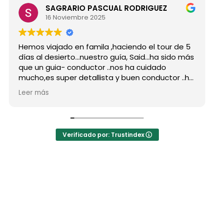
SAGRARIO PASCUAL RODRIGUEZ
16 Noviembre 2025
s viajado en famila ,haciendo el tour de 5
Hicimos 
 al desierto...nuestro guía, Said...ha sido más
grupo d
un guia- conductor ..nos ha cuidado
para si
o,es super detallista y buen conductor ..ha
Desde mi
do atento a todas nuestras peticiones y
reserva
 más
Leer má
enseñado muchos lugares
como po
vidables...Muy Buen Profesional y mejor
antes d
ona..Gracias Said.
todas m
uanto a la agencia,..súper agradecida a Mila
La orga
Verificado por: Trustindex
hoteles
a hotel
auténti
las jaim
El desay
precio 
los bue
Mohamed