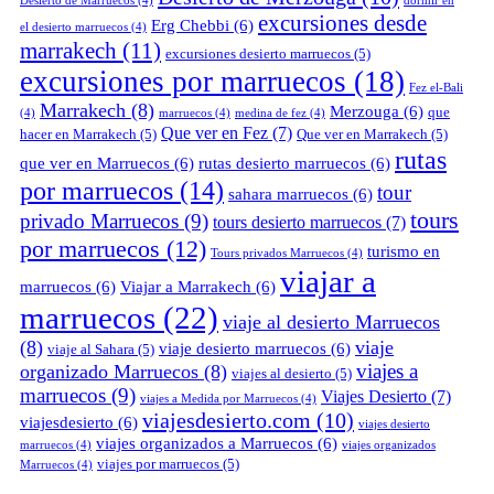
Desierto de Marruecos
(4)
dormir en
excursiones desde
Erg Chebbi
(6)
el desierto marruecos
(4)
marrakech
(11)
excursiones desierto marruecos
(5)
excursiones por marruecos
(18)
Fez el-Bali
Marrakech
(8)
Merzouga
(6)
que
(4)
marruecos
(4)
medina de fez
(4)
Que ver en Fez
(7)
hacer en Marrakech
(5)
Que ver en Marrakech
(5)
rutas
que ver en Marruecos
(6)
rutas desierto marruecos
(6)
por marruecos
(14)
tour
sahara marruecos
(6)
tours
privado Marruecos
(9)
tours desierto marruecos
(7)
por marruecos
(12)
turismo en
Tours privados Marruecos
(4)
viajar a
marruecos
(6)
Viajar a Marrakech
(6)
marruecos
(22)
viaje al desierto Marruecos
(8)
viaje
viaje desierto marruecos
(6)
viaje al Sahara
(5)
viajes a
organizado Marruecos
(8)
viajes al desierto
(5)
marruecos
(9)
Viajes Desierto
(7)
viajes a Medida por Marruecos
(4)
viajesdesierto.com
(10)
viajesdesierto
(6)
viajes desierto
viajes organizados a Marruecos
(6)
marruecos
(4)
viajes organizados
viajes por marruecos
(5)
Marruecos
(4)