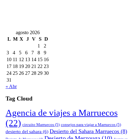
agosto 2026
L
M
X
J
V
S
D
1
2
3
4
5
6
7
8
9
10
11
12
13
14
15
16
17
18
19
20
21
22
23
24
25
26
27
28
29
30
31
« Abr
Tag Cloud
Agencia de viajes a Marruecos
(22)
circuito Marruecos
(5)
consejos para viajar a Marruecos
(5)
Desierto del Sahara Marruecos
(8)
desierto del sahara
(6)
Desierto de Merzouga
(10)