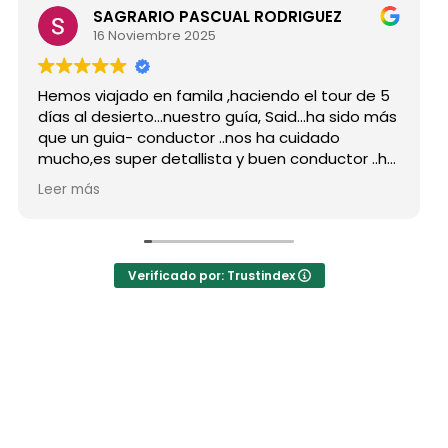
SAGRARIO PASCUAL RODRIGUEZ
16 Noviembre 2025
Hemos viajado en famila ,haciendo el tour de 5
días al desierto...nuestro guía, Said...ha sido más
que un guia- conductor ..nos ha cuidado
mucho,es super detallista y buen conductor ..ha
estado atento a todas nuestras peticiones y
Leer más
nos ha enseñado muchos lugares
inolvidables...Muy Buen Profesional y mejor
persona..Gracias Said.
En cuanto a la agencia,..súper agradecida a Mila
Verificado por: Trustindex
por sus atenciones..y por sus recomendaciones
..