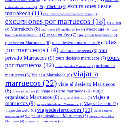
Desierto de Marruecos
(4)
dormir en
excursiones desde
Erg Chebbi
(6)
el desierto marruecos
(4)
marrakech
(11)
excursiones desierto marruecos
(5)
excursiones por marruecos
(18)
Fez el-Bali
Marrakech
(8)
Merzouga
(6)
que
(4)
marruecos
(4)
medina de fez
(4)
Que ver en Fez
(7)
hacer en Marrakech
(5)
Que ver en Marrakech
(5)
rutas
que ver en Marruecos
(6)
rutas desierto marruecos
(6)
por marruecos
(14)
tour
sahara marruecos
(6)
tours
privado Marruecos
(9)
tours desierto marruecos
(7)
por marruecos
(12)
turismo en
Tours privados Marruecos
(4)
viajar a
marruecos
(6)
Viajar a Marrakech
(6)
marruecos
(22)
viaje al desierto Marruecos
(8)
viaje
viaje desierto marruecos
(6)
viaje al Sahara
(5)
viajes a
organizado Marruecos
(8)
viajes al desierto
(5)
marruecos
(9)
Viajes Desierto
(7)
viajes a Medida por Marruecos
(4)
viajesdesierto.com
(10)
viajesdesierto
(6)
viajes desierto
viajes organizados a Marruecos
(6)
marruecos
(4)
viajes organizados
viajes por marruecos
(5)
Marruecos
(4)