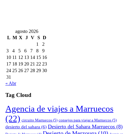
agosto 2026
L
M
X
J
V
S
D
1
2
3
4
5
6
7
8
9
10
11
12
13
14
15
16
17
18
19
20
21
22
23
24
25
26
27
28
29
30
31
« Abr
Tag Cloud
Agencia de viajes a Marruecos
(22)
circuito Marruecos
(5)
consejos para viajar a Marruecos
(5)
Desierto del Sahara Marruecos
(8)
desierto del sahara
(6)
Desierto de Merzouga
(10)