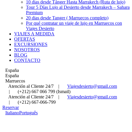
10 dias desde Tánger Hasta Marrakech (Ruta de lujo)
Tour 5 Días Lujo al Desierto desde Marrakech – Sahara
Premium
20 dias desde Tanger ( Marruecos completo)
Por qué contratar un viaje de lujo en Marruecos con
Viajes Desierto
VIAJES A MEDIDA
OFERTAS
EXCURSIONES
NOSOTROS
BLOG
CONTACTO
España
España
Marruecos
Atención al Cliente 24/7
|
Viajesdesierto@gmail.com
|
(+212) 667 066 799 (Ismail)
Atención al Cliente 24/7
|
Viajesdesierto@gmail.com
|
(+212) 667-066-799
Reservar
Italiano
Português