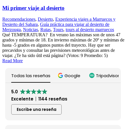
Mi primer viaje al desierto
Recomendaciones
,
Desierto
,
Experiencia viajes a Marruecos y
Desierto del Sahara
,
Guía práctica para viajar al desierto de
Merzouga
,
Noticias
,
Rutas
,
Tours
,
tours al desierto marruecos
Qué TEMPERATURA? En verano las máximas son de unos 47
grados y mínimas de 18. En invierno máximas de 20º y mínimas de
hasta -5 grados en algunos puntos del trayecto. Hay que ser
precavidos y consultar las previsiones meteorológicas antes de
viajar. ¿Te ha sido útil está página? (Votos: 9 Promedio: 5)
Read More
Todas las reseñas
Google
Tripadvisor
5.0
Excelente
1144 reseñas
Escribe una reseña