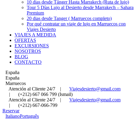
10 dias desde Tánger Hasta Marrakech (Ruta de lujo)
Tour 5 Días Lujo al Desierto desde Marrakech – Sahara
Premium
20 dias desde Tanger ( Marruecos completo)
Por qué contratar un viaje de lujo en Marruecos con
Viajes Desierto
VIAJES A MEDIDA
OFERTAS
EXCURSIONES
NOSOTROS
BLOG
CONTACTO
España
España
Marruecos
Atención al Cliente 24/7
|
Viajesdesierto@gmail.com
|
(+212) 667 066 799 (Ismail)
Atención al Cliente 24/7
|
Viajesdesierto@gmail.com
|
(+212) 667-066-799
Reservar
Italiano
Português