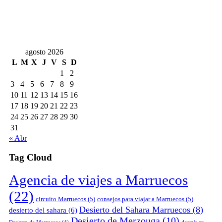
agosto 2026
L
M
X
J
V
S
D
1
2
3
4
5
6
7
8
9
10
11
12
13
14
15
16
17
18
19
20
21
22
23
24
25
26
27
28
29
30
31
« Abr
Tag Cloud
Agencia de viajes a Marruecos
(22)
circuito Marruecos
(5)
consejos para viajar a Marruecos
(5)
Desierto del Sahara Marruecos
(8)
desierto del sahara
(6)
Desierto de Merzouga
(10)