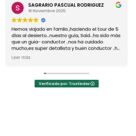
SAGRARIO PASCUAL RODRIGUEZ
16 Noviembre 2025
mos viajado en famila ,haciendo el tour de 5
Hicimo
as al desierto...nuestro guía, Said...ha sido más
grupo
e un guia- conductor ..nos ha cuidado
para 
cho,es super detallista y buen conductor ..ha
Desde 
tado atento a todas nuestras peticiones y
reser
er más
Leer 
 ha enseñado muchos lugares
como 
olvidables...Muy Buen Profesional y mejor
antes
rsona..Gracias Said.
todas
 cuanto a la agencia,..súper agradecida a Mila
La or
Verificado por: Trustindex
r sus recomendaciones
hotel
a hot
autén
las ja
El des
preci
los b
Moham