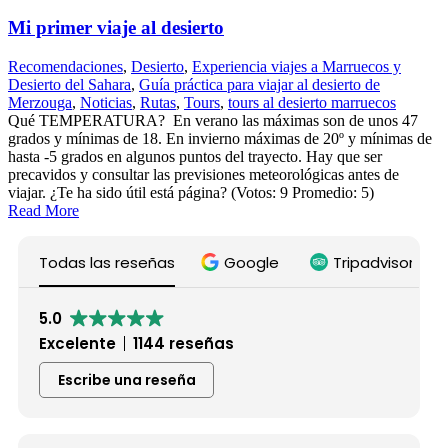
Mi primer viaje al desierto
Recomendaciones
,
Desierto
,
Experiencia viajes a Marruecos y
Desierto del Sahara
,
Guía práctica para viajar al desierto de
Merzouga
,
Noticias
,
Rutas
,
Tours
,
tours al desierto marruecos
Qué TEMPERATURA? En verano las máximas son de unos 47
grados y mínimas de 18. En invierno máximas de 20º y mínimas de
hasta -5 grados en algunos puntos del trayecto. Hay que ser
precavidos y consultar las previsiones meteorológicas antes de
viajar. ¿Te ha sido útil está página? (Votos: 9 Promedio: 5)
Read More
Todas las reseñas
Google
Tripadvisor
5.0
Excelente
1144 reseñas
Escribe una reseña