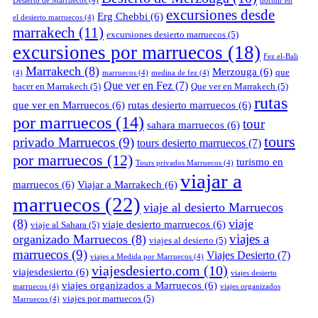
Desierto de Marruecos
(4)
dormir en
excursiones desde
Erg Chebbi
(6)
el desierto marruecos
(4)
marrakech
(11)
excursiones desierto marruecos
(5)
excursiones por marruecos
(18)
Fez el-Bali
Marrakech
(8)
Merzouga
(6)
que
(4)
marruecos
(4)
medina de fez
(4)
Que ver en Fez
(7)
hacer en Marrakech
(5)
Que ver en Marrakech
(5)
rutas
que ver en Marruecos
(6)
rutas desierto marruecos
(6)
por marruecos
(14)
tour
sahara marruecos
(6)
tours
privado Marruecos
(9)
tours desierto marruecos
(7)
por marruecos
(12)
turismo en
Tours privados Marruecos
(4)
viajar a
marruecos
(6)
Viajar a Marrakech
(6)
marruecos
(22)
viaje al desierto Marruecos
(8)
viaje
viaje desierto marruecos
(6)
viaje al Sahara
(5)
viajes a
organizado Marruecos
(8)
viajes al desierto
(5)
marruecos
(9)
Viajes Desierto
(7)
viajes a Medida por Marruecos
(4)
viajesdesierto.com
(10)
viajesdesierto
(6)
viajes desierto
viajes organizados a Marruecos
(6)
marruecos
(4)
viajes organizados
viajes por marruecos
(5)
Marruecos
(4)