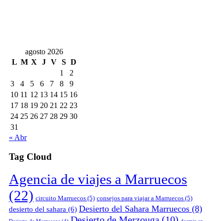
agosto 2026
L
M
X
J
V
S
D
1
2
3
4
5
6
7
8
9
10
11
12
13
14
15
16
17
18
19
20
21
22
23
24
25
26
27
28
29
30
31
« Abr
Tag Cloud
Agencia de viajes a Marruecos
(22)
circuito Marruecos
(5)
consejos para viajar a Marruecos
(5)
Desierto del Sahara Marruecos
(8)
desierto del sahara
(6)
Desierto de Merzouga
(10)