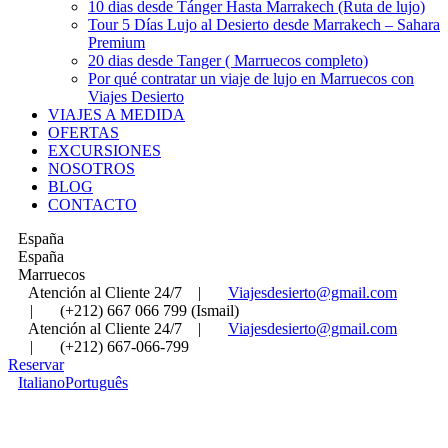
10 dias desde Tánger Hasta Marrakech (Ruta de lujo)
Tour 5 Días Lujo al Desierto desde Marrakech – Sahara
Premium
20 dias desde Tanger ( Marruecos completo)
Por qué contratar un viaje de lujo en Marruecos con
Viajes Desierto
VIAJES A MEDIDA
OFERTAS
EXCURSIONES
NOSOTROS
BLOG
CONTACTO
España
España
Marruecos
Atención al Cliente 24/7
|
Viajesdesierto@gmail.com
|
(+212) 667 066 799 (Ismail)
Atención al Cliente 24/7
|
Viajesdesierto@gmail.com
|
(+212) 667-066-799
Reservar
Italiano
Português