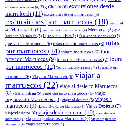
Desierto de Marruecos
(4)
dormir en
excursiones desde
Erg Chebbi
(6)
el desierto marruecos
(4)
marrakech
(11)
excursiones desierto marruecos
(5)
excursiones por marruecos
(18)
Fez el-Bali
Marrakech
(8)
Merzouga
(6)
que
(4)
marruecos
(4)
medina de fez
(4)
Que ver en Fez
(7)
hacer en Marrakech
(5)
Que ver en Marrakech
(5)
rutas
que ver en Marruecos
(6)
rutas desierto marruecos
(6)
por marruecos
(14)
tour
sahara marruecos
(6)
tours
privado Marruecos
(9)
tours desierto marruecos
(7)
por marruecos
(12)
turismo en
Tours privados Marruecos
(4)
viajar a
marruecos
(6)
Viajar a Marrakech
(6)
marruecos
(22)
viaje al desierto Marruecos
(8)
viaje
viaje desierto marruecos
(6)
viaje al Sahara
(5)
viajes a
organizado Marruecos
(8)
viajes al desierto
(5)
marruecos
(9)
Viajes Desierto
(7)
viajes a Medida por Marruecos
(4)
viajesdesierto.com
(10)
viajesdesierto
(6)
viajes desierto
viajes organizados a Marruecos
(6)
marruecos
(4)
viajes organizados
viajes por marruecos
(5)
Marruecos
(4)