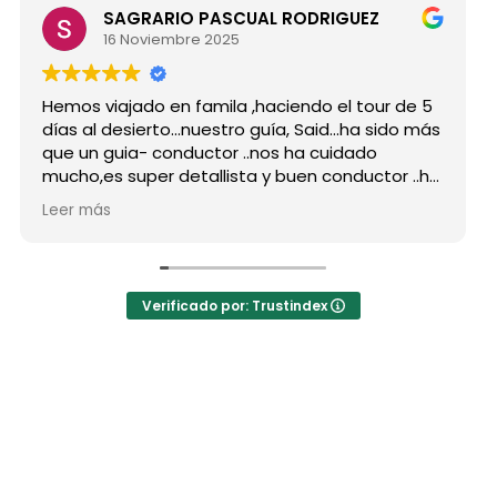
SAGRARIO PASCUAL RODRIGUEZ
16 Noviembre 2025
mos viajado en famila ,haciendo el tour de 5
Hicimo
as al desierto...nuestro guía, Said...ha sido más
grupo
e un guia- conductor ..nos ha cuidado
para 
cho,es super detallista y buen conductor ..ha
Desde 
tado atento a todas nuestras peticiones y
reser
er más
Leer 
 ha enseñado muchos lugares
como 
olvidables...Muy Buen Profesional y mejor
antes
rsona..Gracias Said.
todas
 cuanto a la agencia,..súper agradecida a Mila
La or
Verificado por: Trustindex
r sus recomendaciones
hotel
a hot
autén
las ja
El des
preci
los b
Moham