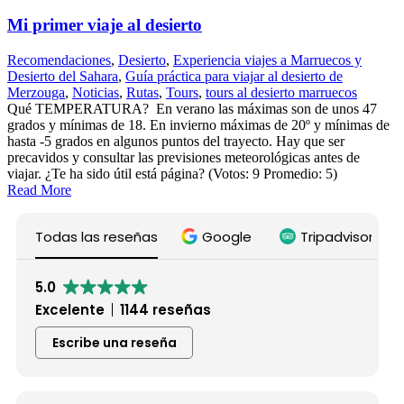
Mi primer viaje al desierto
Recomendaciones
,
Desierto
,
Experiencia viajes a Marruecos y
Desierto del Sahara
,
Guía práctica para viajar al desierto de
Merzouga
,
Noticias
,
Rutas
,
Tours
,
tours al desierto marruecos
Qué TEMPERATURA? En verano las máximas son de unos 47
grados y mínimas de 18. En invierno máximas de 20º y mínimas de
hasta -5 grados en algunos puntos del trayecto. Hay que ser
precavidos y consultar las previsiones meteorológicas antes de
viajar. ¿Te ha sido útil está página? (Votos: 9 Promedio: 5)
Read More
Todas las reseñas
Google
Tripadvisor
5.0
Excelente
1144 reseñas
Escribe una reseña