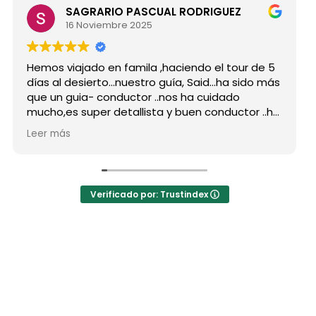
SAGRARIO PASCUAL RODRIGUEZ
16 Noviembre 2025
os viajado en famila ,haciendo el tour de 5
Hicimos
s al desierto...nuestro guía, Said...ha sido más
grupo 
 un guia- conductor ..nos ha cuidado
para s
ho,es super detallista y buen conductor ..ha
Desde m
tado atento a todas nuestras peticiones y
reserv
r más
Leer m
a enseñado muchos lugares
como p
lvidables...Muy Buen Profesional y mejor
antes 
sona..Gracias Said.
todas 
cuanto a la agencia,..súper agradecida a Mila
La org
Verificado por: Trustindex
ndaciones
hotele
a hote
autént
las jai
El desa
precio
los bu
Mohame