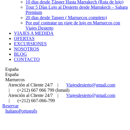
10 dias desde Tánger Hasta Marrakech (Ruta de lujo)
Tour 5 Días Lujo al Desierto desde Marrakech – Sahara
Premium
20 dias desde Tanger ( Marruecos completo)
Por qué contratar un viaje de lujo en Marruecos con
Viajes Desierto
VIAJES A MEDIDA
OFERTAS
EXCURSIONES
NOSOTROS
BLOG
CONTACTO
España
España
Marruecos
Atención al Cliente 24/7
|
Viajesdesierto@gmail.com
|
(+212) 667 066 799 (Ismail)
Atención al Cliente 24/7
|
Viajesdesierto@gmail.com
|
(+212) 667-066-799
Reservar
Italiano
Português