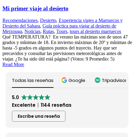
Mi primer viaje al desierto
Recomendaciones
,
Desierto
,
Experiencia viajes a Marruecos y
Desierto del Sahara
,
Guía práctica para viajar al desierto de
Merzouga
,
Noticias
,
Rutas
,
Tours
,
tours al desierto marruecos
Qué TEMPERATURA? En verano las máximas son de unos 47
grados y mínimas de 18. En invierno máximas de 20º y mínimas de
hasta -5 grados en algunos puntos del trayecto. Hay que ser
precavidos y consultar las previsiones meteorológicas antes de
viajar. ¿Te ha sido útil está página? (Votos: 9 Promedio: 5)
Read More
Todas las reseñas
Google
Tripadvisor
5.0
Excelente
1144 reseñas
Escribe una reseña