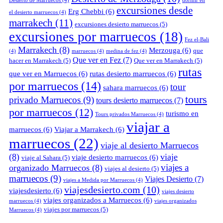
Desierto de Marruecos
(4)
dormir en
excursiones desde
Erg Chebbi
(6)
el desierto marruecos
(4)
marrakech
(11)
excursiones desierto marruecos
(5)
excursiones por marruecos
(18)
Fez el-Bali
Marrakech
(8)
Merzouga
(6)
que
(4)
marruecos
(4)
medina de fez
(4)
Que ver en Fez
(7)
hacer en Marrakech
(5)
Que ver en Marrakech
(5)
rutas
que ver en Marruecos
(6)
rutas desierto marruecos
(6)
por marruecos
(14)
tour
sahara marruecos
(6)
tours
privado Marruecos
(9)
tours desierto marruecos
(7)
por marruecos
(12)
turismo en
Tours privados Marruecos
(4)
viajar a
marruecos
(6)
Viajar a Marrakech
(6)
marruecos
(22)
viaje al desierto Marruecos
(8)
viaje
viaje desierto marruecos
(6)
viaje al Sahara
(5)
viajes a
organizado Marruecos
(8)
viajes al desierto
(5)
marruecos
(9)
Viajes Desierto
(7)
viajes a Medida por Marruecos
(4)
viajesdesierto.com
(10)
viajesdesierto
(6)
viajes desierto
viajes organizados a Marruecos
(6)
marruecos
(4)
viajes organizados
viajes por marruecos
(5)
Marruecos
(4)