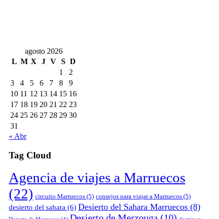
agosto 2026
L
M
X
J
V
S
D
1
2
3
4
5
6
7
8
9
10
11
12
13
14
15
16
17
18
19
20
21
22
23
24
25
26
27
28
29
30
31
« Abr
Tag Cloud
Agencia de viajes a Marruecos
(22)
circuito Marruecos
(5)
consejos para viajar a Marruecos
(5)
Desierto del Sahara Marruecos
(8)
desierto del sahara
(6)
Desierto de Merzouga
(10)