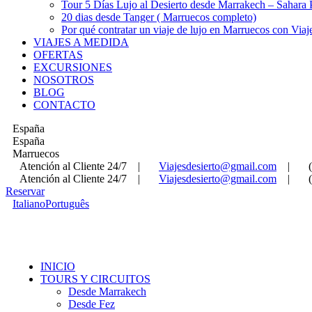
Tour 5 Días Lujo al Desierto desde Marrakech – Sahara
20 dias desde Tanger ( Marruecos completo)
Por qué contratar un viaje de lujo en Marruecos con Viaj
VIAJES A MEDIDA
OFERTAS
EXCURSIONES
NOSOTROS
BLOG
CONTACTO
España
España
Marruecos
Atención al Cliente 24/7
|
Viajesdesierto@gmail.com
|
Atención al Cliente 24/7
|
Viajesdesierto@gmail.com
|
Reservar
Italiano
Português
INICIO
TOURS Y CIRCUITOS
Desde Marrakech
Desde Fez