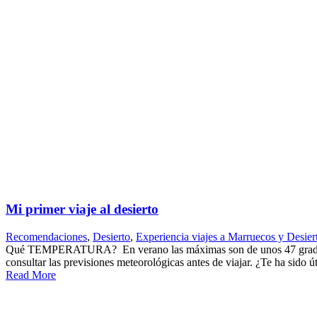
Mi primer viaje al desierto
Recomendaciones
,
Desierto
,
Experiencia viajes a Marruecos y Desier
Qué TEMPERATURA? En verano las máximas son de unos 47 grados y m
consultar las previsiones meteorológicas antes de viajar. ¿Te ha sido ú
Read More