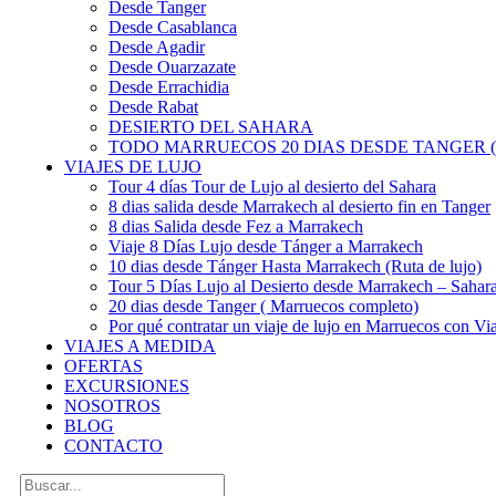
Desde Tanger
Desde Casablanca
Desde Agadir
Desde Ouarzazate
Desde Errachidia
Desde Rabat
DESIERTO DEL SAHARA
TODO MARRUECOS 20 DIAS DESDE TANGER (
VIAJES DE LUJO
Tour 4 días Tour de Lujo al desierto del Sahara
8 dias salida desde Marrakech al desierto fin en Tanger
8 dias Salida desde Fez a Marrakech
Viaje 8 Días Lujo desde Tánger a Marrakech
10 dias desde Tánger Hasta Marrakech (Ruta de lujo)
Tour 5 Días Lujo al Desierto desde Marrakech – Saha
20 dias desde Tanger ( Marruecos completo)
Por qué contratar un viaje de lujo en Marruecos con Via
VIAJES A MEDIDA
OFERTAS
EXCURSIONES
NOSOTROS
BLOG
CONTACTO