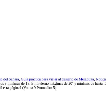
to del Sahara
,
Guía práctica para viajar al desierto de Merzouga
,
Notici
ínimas de 18. En invierno máximas de 20º y mínimas de hasta -5 gr
til está página? (Votos: 9 Promedio: 5)