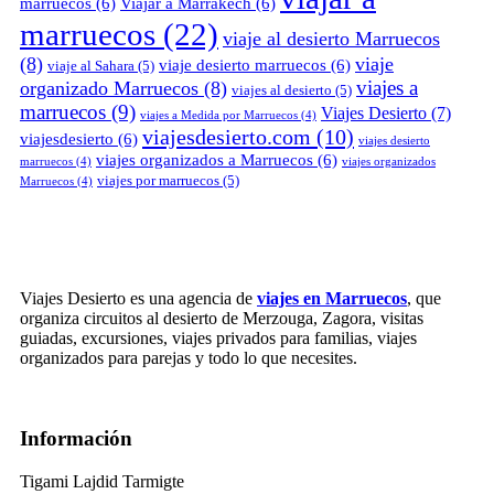
marruecos
(6)
Viajar a Marrakech
(6)
marruecos
(22)
viaje al desierto Marruecos
(8)
viaje
viaje desierto marruecos
(6)
viaje al Sahara
(5)
viajes a
organizado Marruecos
(8)
viajes al desierto
(5)
marruecos
(9)
Viajes Desierto
(7)
viajes a Medida por Marruecos
(4)
viajesdesierto.com
(10)
viajesdesierto
(6)
viajes desierto
viajes organizados a Marruecos
(6)
marruecos
(4)
viajes organizados
viajes por marruecos
(5)
Marruecos
(4)
Viajes Desierto es una agencia de
viajes en Marruecos
, que
organiza circuitos al desierto de Merzouga, Zagora, visitas
guiadas, excursiones, viajes privados para familias, viajes
organizados para parejas y todo lo que necesites.
Información
Tigami Lajdid Tarmigte