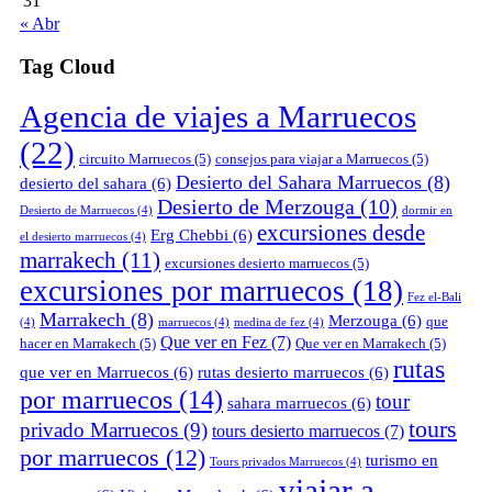
31
« Abr
Tag Cloud
Agencia de viajes a Marruecos
(22)
circuito Marruecos
(5)
consejos para viajar a Marruecos
(5)
Desierto del Sahara Marruecos
(8)
desierto del sahara
(6)
Desierto de Merzouga
(10)
Desierto de Marruecos
(4)
dormir en
excursiones desde
Erg Chebbi
(6)
el desierto marruecos
(4)
marrakech
(11)
excursiones desierto marruecos
(5)
excursiones por marruecos
(18)
Fez el-Bali
Marrakech
(8)
Merzouga
(6)
que
(4)
marruecos
(4)
medina de fez
(4)
Que ver en Fez
(7)
hacer en Marrakech
(5)
Que ver en Marrakech
(5)
rutas
que ver en Marruecos
(6)
rutas desierto marruecos
(6)
por marruecos
(14)
tour
sahara marruecos
(6)
tours
privado Marruecos
(9)
tours desierto marruecos
(7)
por marruecos
(12)
turismo en
Tours privados Marruecos
(4)
viajar a