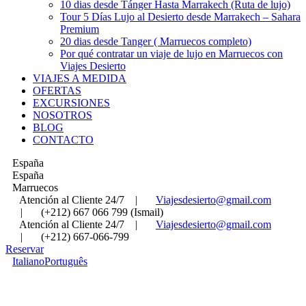
10 dias desde Tánger Hasta Marrakech (Ruta de lujo)
Tour 5 Días Lujo al Desierto desde Marrakech – Sahara
Premium
20 dias desde Tanger ( Marruecos completo)
Por qué contratar un viaje de lujo en Marruecos con
Viajes Desierto
VIAJES A MEDIDA
OFERTAS
EXCURSIONES
NOSOTROS
BLOG
CONTACTO
España
España
Marruecos
Atención al Cliente 24/7
|
Viajesdesierto@gmail.com
|
(+212) 667 066 799 (Ismail)
Atención al Cliente 24/7
|
Viajesdesierto@gmail.com
|
(+212) 667-066-799
Reservar
Italiano
Português