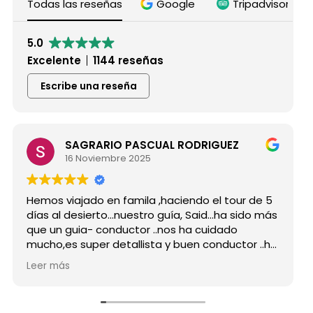
Todas las reseñas
Google
Tripadvisor
5.0
Excelente
1144 reseñas
Escribe una reseña
SAGRARIO PASCUAL RODRIGUEZ
16 Noviembre 2025
Hemos viajado en famila ,haciendo el tour de 5
días al desierto...nuestro guía, Said...ha sido más
que un guia- conductor ..nos ha cuidado
mucho,es super detallista y buen conductor ..ha
estado atento a todas nuestras peticiones y
Leer más
nos ha enseñado muchos lugares
inolvidables...Muy Buen Profesional y mejor
persona..Gracias Said.