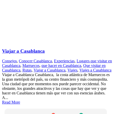
Viajar a Casablanca
Consejos
,
Conocer Casablanca
,
Experiencias
,
Lugares que visitar en
Casablanca
,
Marruecos
,
que hacer en Casablanca
,
Que visitar en
Casablanca
,
Rutas
,
Viajar a Casablanca
,
Viajes
,
Viajes a Casablanca
Viajar a Casablanca Casablanca, la costa atlántica de Marruecos es
la gran metrópoli del país, su centro financiero y más cosmopolita.
Una ciudad que por momentos nos puede parecer occidental. No
obstante, los grandes atractivos y las cosas que hay que ver y que
hacer en Casablanca tienen más que ver con sus esencias árabes.
A...
Read More