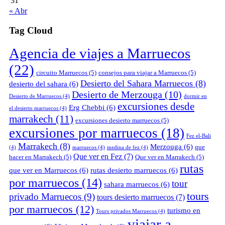
31
« Abr
Tag Cloud
Agencia de viajes a Marruecos
(22)
circuito Marruecos
(5)
consejos para viajar a Marruecos
(5)
Desierto del Sahara Marruecos
(8)
desierto del sahara
(6)
Desierto de Merzouga
(10)
Desierto de Marruecos
(4)
dormir en
excursiones desde
Erg Chebbi
(6)
el desierto marruecos
(4)
marrakech
(11)
excursiones desierto marruecos
(5)
excursiones por marruecos
(18)
Fez el-Bali
Marrakech
(8)
Merzouga
(6)
que
(4)
marruecos
(4)
medina de fez
(4)
Que ver en Fez
(7)
hacer en Marrakech
(5)
Que ver en Marrakech
(5)
rutas
que ver en Marruecos
(6)
rutas desierto marruecos
(6)
por marruecos
(14)
tour
sahara marruecos
(6)
tours
privado Marruecos
(9)
tours desierto marruecos
(7)
por marruecos
(12)
turismo en
Tours privados Marruecos
(4)
viajar a