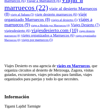
marruecos
(6)
Viajar a Marrakech
(6)
marruecos
(22)
viaje al desierto Marruecos
(8)
viaje
viaje desierto marruecos
(6)
viaje al Sahara
(5)
viajes a
organizado Marruecos
(8)
viajes al desierto
(5)
marruecos
(9)
Viajes Desierto
(7)
viajes a Medida por Marruecos
(4)
viajesdesierto.com
(10)
viajesdesierto
(6)
viajes desierto
viajes organizados a Marruecos
(6)
marruecos
(4)
viajes organizados
viajes por marruecos
(5)
Marruecos
(4)
Viajes Desierto es una agencia de
viajes en Marruecos
, que
organiza circuitos al desierto de Merzouga, Zagora, visitas
guiadas, excursiones, viajes privados para familias, viajes
organizados para parejas y todo lo que necesites.
Información
Tigami Lajdid Tarmigte