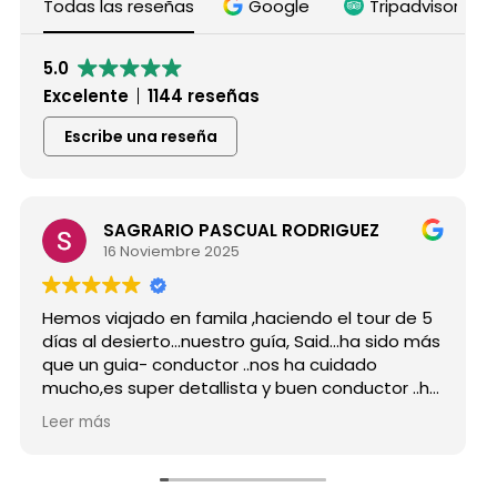
Todas las reseñas
Google
Tripadvisor
5.0
Excelente
1144 reseñas
Escribe una reseña
SAGRARIO PASCUAL RODRIGUEZ
Mar
16 Noviembre 2025
15 
viajado en famila ,haciendo el tour de 5
Hicimos el
 desierto...nuestro guía, Said...ha sido más
grupo de 
 guia- conductor ..nos ha cuidado
para siemp
es super detallista y buen conductor ..ha
Desde mi p
 atento a todas nuestras peticiones y
reserva, 
ás
Leer más
ñado muchos lugares
como port
dables...Muy Buen Profesional y mejor
antes de e
a..Gracias Said.
todas mis