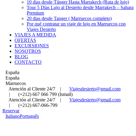
10 dias desde Tánger Hasta Marrakech (Ruta de lujo)
Tour 5 Días Lujo al Desierto desde Marrakech – Sahara
Premium
20 dias desde Tanger ( Marruecos completo)
Por qué contratar un viaje de lujo en Marruecos con
Viajes Desierto
VIAJES A MEDIDA
OFERTAS
EXCURSIONES
NOSOTROS
BLOG
CONTACTO
España
España
Marruecos
Atención al Cliente 24/7
|
Viajesdesierto@gmail.com
|
(+212) 667 066 799 (Ismail)
Atención al Cliente 24/7
|
Viajesdesierto@gmail.com
|
(+212) 667-066-799
Reservar
Italiano
Português