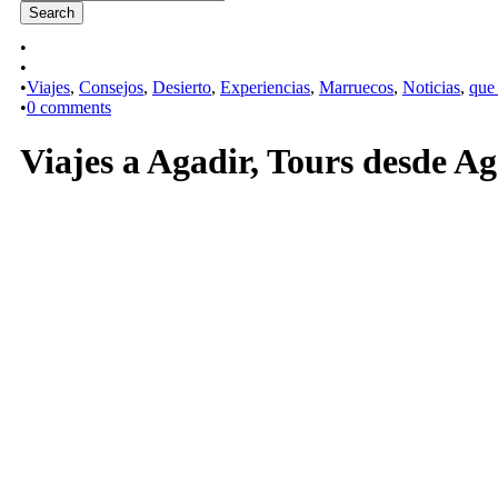
•
•
•
Viajes
,
Consejos
,
Desierto
,
Experiencias
,
Marruecos
,
Noticias
,
que
•
0 comments
Viajes a Agadir, Tours desde Ag