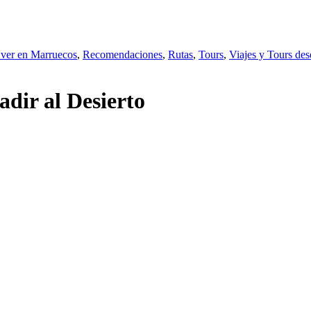
 ver en Marruecos
,
Recomendaciones
,
Rutas
,
Tours
,
Viajes y Tours de
adir al Desierto
Viajes a Agadir, Tours desde Agadir al Desierto