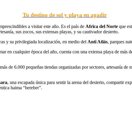
Tu destino de sol y playa en agadir
rescindibles a visitar este año. Es el país de
Africa del Norte
que est
artesanía, sus zocos, sus extensas playas, y su cautivador desierto.
ayas y su privilegiada localización, en medio del
Anti Atlás
, parques nat
l mar en cualquier época del año, cuenta con una extensa playa de más de
más de 6.000 pequeñas tiendas organizadas por sectores, artesanía de mu
hara
, una escapada única para sentir la arena del desierto, compartir e
éntica haima “bereber”.