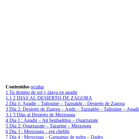
Contenidos
ocultar
1
Tu destino de sol y playa en agadir
1.1
2 DIAS AL DESIERTO DE ZAGORA
2
Día 1: Agadir – Taliouine – Taznakht – Desierto de Zagora
3
Día 2: Desierto de Zagora – Agdz – Taznakht – Taliouine – Agadi
3.1
5 Días al Desierto de Merzouga
4
Dia 1 : Agadir – Ait benhaddou – Ouarzazate
5
Dia 2: Ouarzazate – Tazarine – Merzouga
6
Dia 3 : Merzouga – erg chebbi
7
Dia 4 : Merzouga – Gargantas de todra – Dades