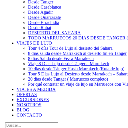
Desde Tanger
Desde Casablanca
Desde Agadir
Desde Ouarzazate
Desde Errachidia
Desde Rabat
DESIERTO DEL SAHARA
TODO MARRUECOS 20 DIAS DESDE TANGER (
VIAJES DE LUJO
Tour 4 días Tour de Lujo al desierto del Sahara
8 dias salida desde Marrakech al desierto fin en Tanger
8 dias Salida desde Fez a Marrakech
Viaje 8 Días Lujo desde Tánger a Marrakech
10 dias desde Tánger Hasta Marrakech (Ruta de lujo)
Tour 5 Días Lujo al Desierto desde Marrakech – Saha
20 dias desde Tanger ( Marruecos completo)
Por qué contratar un viaje de lujo en Marruecos con Via
VIAJES A MEDIDA
OFERTAS
EXCURSIONES
NOSOTROS
BLOG
CONTACTO