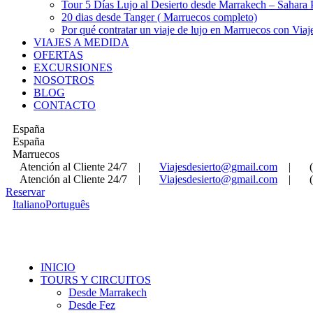
Tour 5 Días Lujo al Desierto desde Marrakech – Sahara
20 dias desde Tanger ( Marruecos completo)
Por qué contratar un viaje de lujo en Marruecos con Viaj
VIAJES A MEDIDA
OFERTAS
EXCURSIONES
NOSOTROS
BLOG
CONTACTO
España
España
Marruecos
Atención al Cliente 24/7
|
Viajesdesierto@gmail.com
|
Atención al Cliente 24/7
|
Viajesdesierto@gmail.com
|
Reservar
Italiano
Português
INICIO
TOURS Y CIRCUITOS
Desde Marrakech
Desde Fez