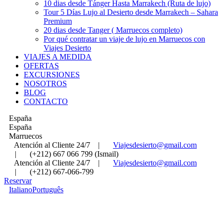
10 dias desde Tánger Hasta Marrakech (Ruta de lujo)
Tour 5 Días Lujo al Desierto desde Marrakech – Sahara
Premium
20 dias desde Tanger ( Marruecos completo)
Por qué contratar un viaje de lujo en Marruecos con
Viajes Desierto
VIAJES A MEDIDA
OFERTAS
EXCURSIONES
NOSOTROS
BLOG
CONTACTO
España
España
Marruecos
Atención al Cliente 24/7
|
Viajesdesierto@gmail.com
|
(+212) 667 066 799 (Ismail)
Atención al Cliente 24/7
|
Viajesdesierto@gmail.com
|
(+212) 667-066-799
Reservar
Italiano
Português