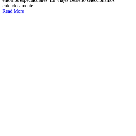
entornos espectaculares. En Viajes Desierto seleccionamos
cuidadosamente...
Read More