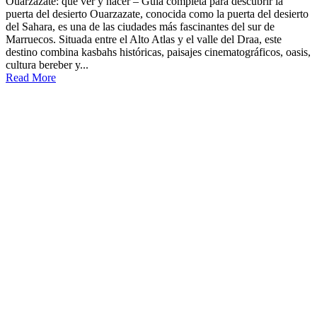
Ouarzazate: qué ver y hacer – Guía completa para descubrir la
puerta del desierto Ouarzazate, conocida como la puerta del desierto
del Sahara, es una de las ciudades más fascinantes del sur de
Marruecos. Situada entre el Alto Atlas y el valle del Draa, este
destino combina kasbahs históricas, paisajes cinematográficos, oasis,
cultura bereber y...
Read More